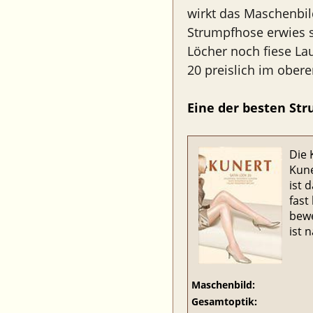
wirkt das Maschenbild
Strumpfhose erwies 
Löcher noch fiese La
20 preislich im obere
Eine der besten St
Die 
Kune
ist 
fast
bewe
ist 
Maschenbild:
Gesamtoptik: