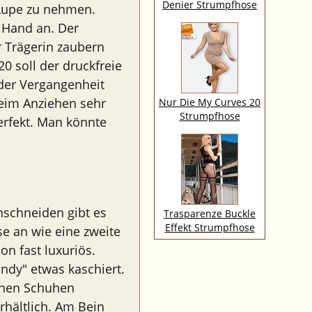
Denier Strumpfhose
 Lupe zu nehmen.
 Hand an. Der
 Trägerin zaubern
20 soll der druckfreie
der Vergangenheit
beim Anziehen sehr
Nur Die My Curves 20
Strumpfhose
erfekt. Man könnte
nschneiden gibt es
Trasparenze Buckle
Effekt Strumpfhose
se an wie eine zweite
on fast luxuriös.
ndy" etwas kaschiert.
fenen Schuhen
rhältlich. Am Bein