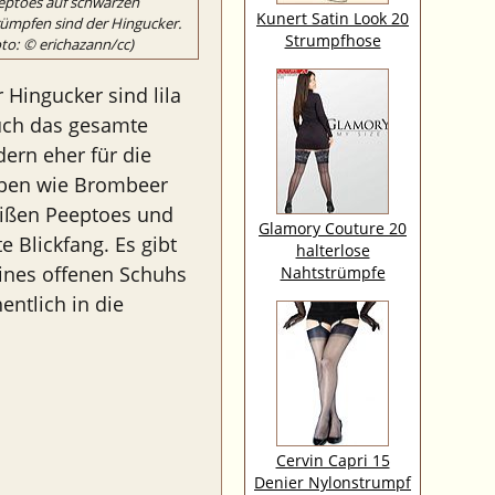
eptoes auf schwarzen
Kunert Satin Look 20
rümpfen sind der Hingucker.
Strumpfhose
oto: © erichazann/cc)
Hingucker sind lila
auch das gesamte
dern eher für die
rben wie Brombeer
weißen Peeptoes und
Glamory Couture 20
 Blickfang. Es gibt
halterlose
eines offenen Schuhs
Nahtstrümpfe
ntlich in die
Cervin Capri 15
Denier Nylonstrumpf