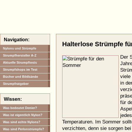
Diese Strüm
Halterlose.com
Navigation:
Halterlose Strümpfe f
Nylons und Strümpfe
Strumpfhersteller A-Z
Der S
Aktuelle Strumpftests
Jahre
Strüm
Strumpfshops im Test
viele
Bücher und Bildbände
in de
Strumpfratgeber
verzi
präse
Wissen:
für d
Was bedeutet Denier?
Aspek
jedes
Was ist eigentlich Nylon?
Temperaturen. Im Sommer sollt
Was sind echte Nylons?
verzichten, denn sie sorgen be
Was sind Perlonstrümpfe?