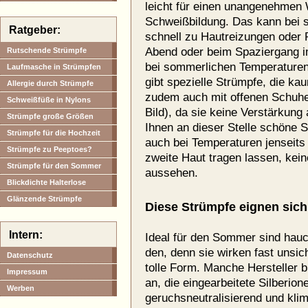
leicht für einen unangenehmen
Schweißbildung. Das kann bei s
Ratgeber:
schnell zu Hautreizungen oder 
Abend oder beim Spaziergang i
Rutschende Strümpfe
bei sommerlichen Temperaturen 
Laufmasche in Strümpfen
gibt spezielle Strümpfe, die ka
Allergie durch Strümpfe
zudem auch mit offenen Schuhe
Schweißfüße in Nylons
Bild), da sie keine Verstärkun
Strümpfe große Größen
Ihnen an dieser Stelle schöne 
Strümpfe für die Hochzeit
auch bei Temperaturen jenseits
Strümpfe zu Peeptoes?
zweite Haut tragen lassen, kei
Strümpfe für den Sommer
aussehen.
Blickdichte Halterlose
Glänzende Strümpfe
Diese Strümpfe eignen sich
Intern:
Ideal für den Sommer sind hauc
den, denn sie wirken fast unsi
Datenschutz
tolle Form. Manche Hersteller 
Impressum
an, die eingearbeitete Silberion
Werben
geruchsneutralisierend und kli