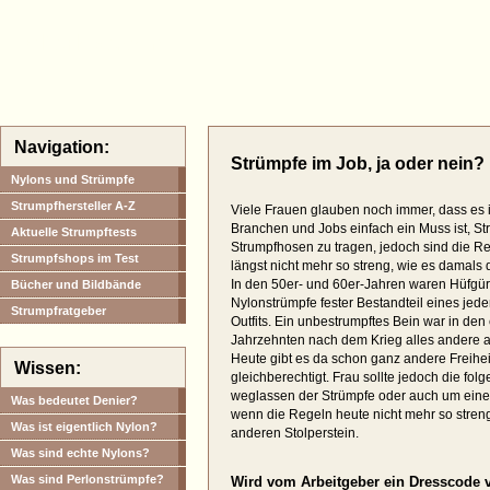
Halterlose.com
Navigation:
Strümpfe im Job, ja oder nein?
Nylons und Strümpfe
Strumpfhersteller A-Z
Viele Frauen glauben noch immer, dass es 
Branchen und Jobs einfach ein Muss ist, St
Aktuelle Strumpftests
Strumpfhosen zu tragen, jedoch sind die R
Strumpfshops im Test
längst nicht mehr so streng, wie es damals d
In den 50er- und 60er-Jahren waren Hüfgür
Bücher und Bildbände
Nylonstrümpfe fester Bestandteil eines jed
Strumpfratgeber
Outfits. Ein unbestrumpftes Bein war in den
Jahrzehnten nach dem Krieg alles andere al
Heute gibt es da schon ganz andere Freihei
Wissen:
gleichberechtigt. Frau sollte jedoch die f
weglassen der Strümpfe oder auch um ein
Was bedeutet Denier?
wenn die Regeln heute nicht mehr so streng
Was ist eigentlich Nylon?
anderen Stolperstein.
Was sind echte Nylons?
Was sind Perlonstrümpfe?
Wird vom Arbeitgeber ein Dresscode