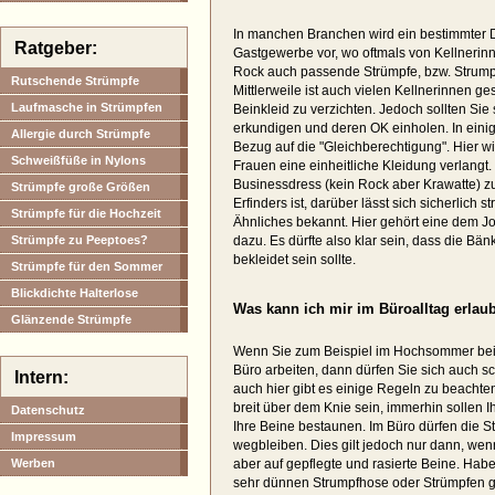
In manchen Branchen wird ein bestimmter 
Ratgeber:
Gastgewerbe vor, wo oftmals von Kellnerinn
Rock auch passende Strümpfe, bzw. Strumpfh
Rutschende Strümpfe
Mittlerweile ist auch vielen Kellnerinnen g
Laufmasche in Strümpfen
Beinkleid zu verzichten. Jedoch sollten Sie
erkundigen und deren OK einholen. In eini
Allergie durch Strümpfe
Bezug auf die "Gleichberechtigung". Hier 
Schweißfüße in Nylons
Frauen eine einheitliche Kleidung verlang
Businessdress (kein Rock aber Krawatte) z
Strümpfe große Größen
Erfinders ist, darüber lässt sich sicherlich
Strümpfe für die Hochzeit
Ähnliches bekannt. Hier gehört eine dem 
Strümpfe zu Peeptoes?
dazu. Es dürfte also klar sein, dass die Bän
bekleidet sein sollte.
Strümpfe für den Sommer
Blickdichte Halterlose
Was kann ich mir im Büroalltag erlau
Glänzende Strümpfe
Wenn Sie zum Beispiel im Hochsommer bei
Büro arbeiten, dann dürfen Sie sich auch
Intern:
auch hier gibt es einige Regeln zu beachten
breit über dem Knie sein, immerhin sollen Ih
Datenschutz
Ihre Beine bestaunen. Im Büro dürfen die 
Impressum
wegbleiben. Dies gilt jedoch nur dann, wenn
Werben
aber auf gepflegte und rasierte Beine. Ha
sehr dünnen Strumpfhose oder Strümpfen g