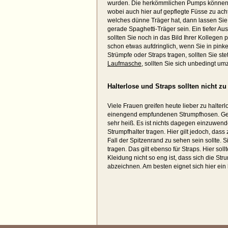
wurden. Die herkömmlichen Pumps können g
wobei auch hier auf gepflegte Füsse zu ach
welches dünne Träger hat, dann lassen Sie 
gerade Spaghetti-Träger sein. Ein tiefer Aus
sollten Sie noch in das Bild Ihrer Kollegen
schon etwas aufdringlich, wenn Sie in pink
Strümpfe oder Straps tragen, sollten Sie st
Laufmasche
, sollten Sie sich unbedingt um
Halterlose und Straps sollten nicht zu
Viele Frauen greifen heute lieber zu halterl
einengend empfundenen Strumpfhosen. Ger
sehr heiß. Es ist nichts dagegen einzuwend
Strumpfhalter tragen. Hier gilt jedoch, das
Fall der Spitzenrand zu sehen sein sollte. 
tragen. Das gilt ebenso für Straps. Hier so
Kleidung nicht so eng ist, dass sich die St
abzeichnen. Am besten eignet sich hier ein 