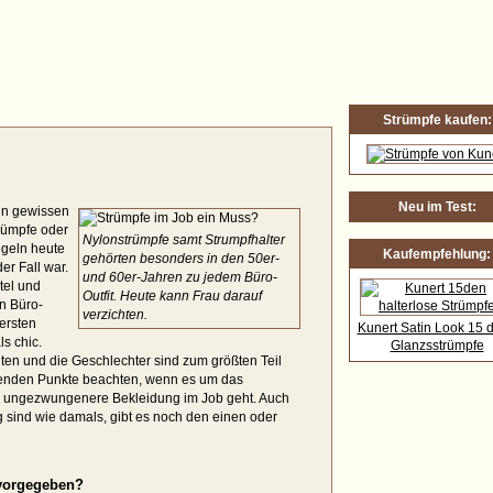
Sind Strümpfe im Beruf ein Muss?
Strümpfe kaufen:
Neu im Test:
in gewissen
rümpfe oder
Nylonstrümpfe samt Strumpfhalter
egeln heute
Kaufempfehlung:
gehörten besonders in den 50er-
er Fall war.
und 60er-Jahren zu jedem Büro-
tel und
Outfit. Heute kann Frau darauf
en Büro-
verzichten.
 ersten
Kunert Satin Look 15 d
s chic.
Glanzsstrümpfe
ten und die Geschlechter sind zum größten Teil
olgenden Punkte beachten, wenn es um das
e ungezwungenere Bekleidung im Job geht. Auch
 sind wie damals, gibt es noch den einen oder
 vorgegeben?