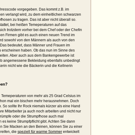
Dresscode vorgegeben. Das kommt z.B. im
en verlangt wird, zu dem einheitlichen schwarzen
osen zu tragen. Das ist aber nicht überall so.
estattet, bei heißen Temeperaturen auf das
 sich trotzdem vorher bei dem Chef oder der Chefin
gen Firmen gibt es auch einen neuen Trend im
wird sowohl von den Männern als auch von den
t. Das bedeutet, dass Männer und Frauen im
u erscheinen haben. Ob das nun im Sinne des
 streiten. Aber auch aus dem Bankengewerbe ist
Job angemessene Bekleidung ebenfalls unbedingt
kerin nicht wie die Bäckerin und die Kellnerin
ben?
 Temeperaturen von mehr als 25 Grad Celsius im
 schon mal ein bischen mehr herausnehmen. Doch
. So sollte Ihr Rock niemals kürzer als eine Hand
re Mitarbeiter ja auch noch arbeiten und nicht nur
Strümpfe oder die Strumpfhose auch mal
 es keine Strumpfpflicht gibt. Achten Sie dann
ben Sie Macken an den Beinen, können Sie zu einer
reifen, die
speziell für warme Sommer
entwickelt