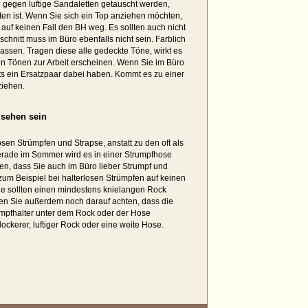
egen luftige Sandaletten getauscht werden,
ten ist. Wenn Sie sich ein Top anziehen möchten,
auf keinen Fall den BH weg. Es sollten auch nicht
schnitt muss im Büro ebenfalls nicht sein. Farblich
 passen. Tragen diese alle gedeckte Töne, wirkt es
en Tönen zur Arbeit erscheinen. Wenn Sie im Büro
ets ein Ersatzpaar dabei haben. Kommt es zu einer
ziehen.
 sehen sein
osen Strümpfen und Strapse, anstatt zu den oft als
ade im Sommer wird es in einer Strumpfhose
en, dass Sie auch im Büro lieber Strumpf und
s zum Beispiel bei halterlosen Strümpfen auf keinen
Sie sollten einen mindestens knielangen Rock
llten Sie außerdem noch darauf achten, dass die
rumpfhalter unter dem Rock oder der Hose
lockerer, luftiger Rock oder eine weite Hose.