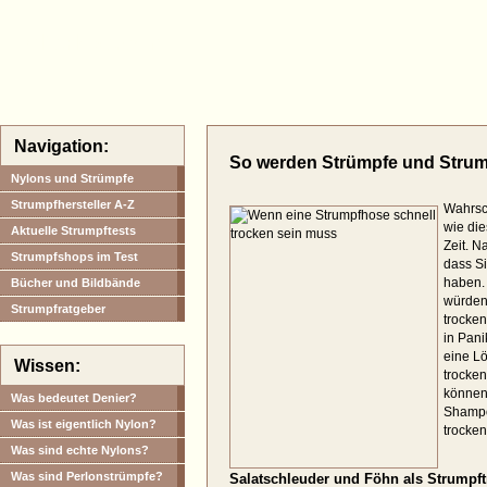
Halterlose.com
Navigation:
So werden Strümpfe und Strum
Nylons und Strümpfe
Strumpfhersteller A-Z
Wahrsch
wie die
Aktuelle Strumpftests
Zeit. N
Strumpfshops im Test
dass Si
haben.
Bücher und Bildbände
würden
Strumpfratgeber
trocken
in Pani
eine Lö
Wissen:
trocke
können 
Was bedeutet Denier?
Shampo
Was ist eigentlich Nylon?
trocke
Was sind echte Nylons?
Was sind Perlonstrümpfe?
Salatschleuder und Föhn als Strumpft