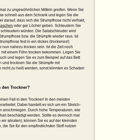
 mal zu ungewöhnlichen Mitteln greifen. Wenn Sie
ese schnell aus dem Schrank und legen Sie die
i darauf, dass sich die Strumpfhose nicht verhakt,
maschen
oder gar Löcher geben. Schleudern Sie
t schleudern würden. Die Salatschleuder wird
trumpfhose bzw. die Strümpfe wieder raus. Ist
rumpfhose fest in ein dickes (trockenes!)
 nun nahezu trocken sein. Ist die Zeit noch
h mit einem Föhn trocken bekommen. Legen Sie
uch und legen Sie es zum Beispiel auf das Bett
 und trocknen Sie die Strümpfe mit
 nicht zu heiß werden, sonst könnten es Schaden
n den Trockner?
nen Fall in den Trockner! In den meisten
arbeitet. Dabei handelt es sich um ein Stretch-
Bein anschmiegen. Durch hohe Temperaturen, wie
sthan beschädigt werden. Sollte es dennoch mal
wir abraten), können Sie es auf der kleinsten
, die Sie für den empfindlichsten Stoff nutzen