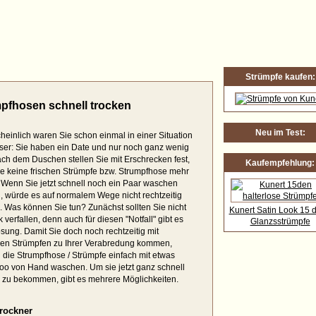
Wie Sie Strumpfhosen schnell trocknen
Strümpfe kaufen:
pfhosen schnell trocken
Neu im Test:
einlich waren Sie schon einmal in einer Situation
ser: Sie haben ein Date und nur noch ganz wenig
ach dem Duschen stellen Sie mit Erschrecken fest,
Kaufempfehlung:
e keine frischen Strümpfe bzw. Strumpfhose mehr
 Wenn Sie jetzt schnell noch ein Paar waschen
, würde es auf normalem Wege nicht rechtzeitig
. Was können Sie tun? Zunächst sollten Sie nicht
Kunert Satin Look 15 d
k verfallen, denn auch für diesen "Notfall" gibt es
Glanzsstrümpfe
sung. Damit Sie doch noch rechtzeitig mit
nen Strümpfen zu Ihrer Verabredung kommen,
die Strumpfhose / Strümpfe einfach mit etwas
o von Hand waschen. Um sie jetzt ganz schnell
n zu bekommen, gibt es mehrere Möglichkeiten.
rockner