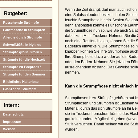
Wenn die Zeit drängt, darf man auch schon
Ratgeber:
eine Salatschleuder besitzen, holen Sie di
feuchte Strumpfhose hinein. Achten Sie dabe
Rutschende Strümpfe
denn ansonsten könnte es unschöne
Lauf
Laufmasche in Strümpfen
die Strumpfhose nun so, wie Sie auch Sala
dabei zum Mini- Trockner. Nehmen Sie die S
Allergie durch Strümpfe
noch eine Restfeuchte da, können Sie die St
Schweißfüße in Nylons
Badetuch einwickeln. Die Strumpfhose sollte
knapper, können Sie Ihre Strumpfhose auc
Strümpfe große Größen
Ihre Strumpfhose dazu wieder auf ein Badet
Strümpfe für die Hochzeit
oder den Boden. Nehmen Sie jetzt den Föhn
Strümpfe zu Peeptoes?
ausreichendem Abstand. Das Gewebe sollte
nehmen.
Strümpfe für den Sommer
Blickdichte Halterlose
Kann die Strumpfhose nicht einfach i
Glänzende Strümpfe
Strumpfhosen bzw. Strümpfe gehören auf kei
Strumpfhosen und Strümpfen ist Elasthan ver
Intern:
Material, durch das sich Strümpfe an Ihr 
sie im Trockner herrschen, könnte das Ela
Datenschutz
gar keine andere Möglichkeit geben (wovon 
Impressum
Stufe versuchen. Damit meinen wir die Stufe
Werben
würden.